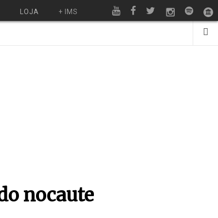
O
LOJA
+ IMS
 do nocaute