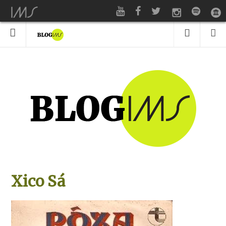
Xico Sá