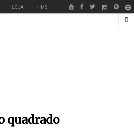
O
LOJA
+ IMS
ao quadrado