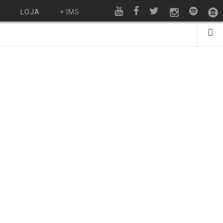
O
LOJA
+ IMS