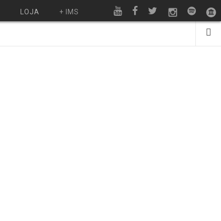
O
LOJA
+ IMS