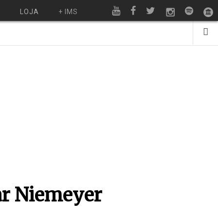
O
LOJA
+ IMS
car Niemeyer