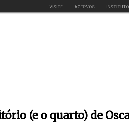
VISITE
ACERVOS
INSTITUT
itório (e o quarto) de Os