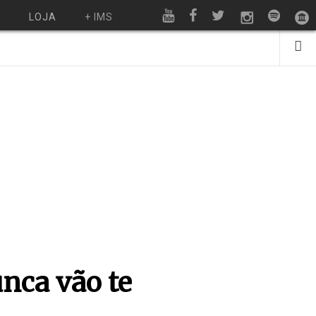
O
LOJA
+ IMS
nca vão te