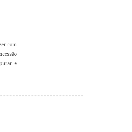
azer com
oncessão
purar e