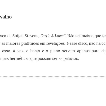
”
valho
sco de Sufjan Stevens,
Carrie & Lowell
. Não sei mais o que f
r as maiores platitudes em revelações. Nesse disco, não há c
no osso. A voz, o banjo e o piano servem apenas para de
or mais herméticas que possam ser as palavras.