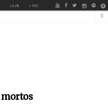
O
LOJA
+ IMS
s mortos