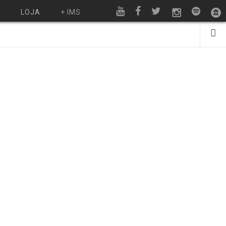
O
LOJA
+ IMS