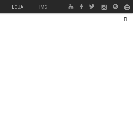
O
LOJA
+ IMS