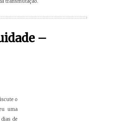
 da transmutação.
nuidade –
discute o
edeu uma
 dias de