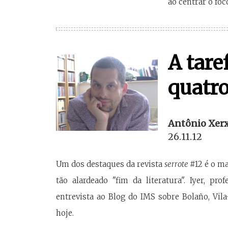
ao centrar o fo
A tare
quatro
Antônio Xer
26.11.12
Um dos destaques da revista
serrote
#12 é o m
tão alardeado "fim da literatura". Iyer, pr
entrevista ao Blog do IMS sobre Bolaño, Vila
hoje.