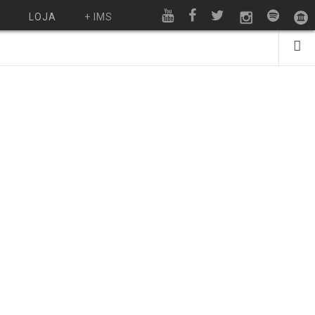
O
LOJA
+ IMS