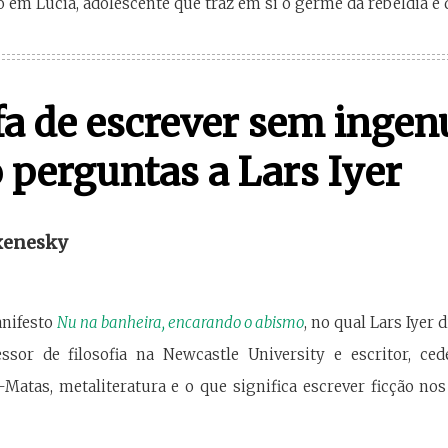
co em Lucía, adolescente que traz em si o germe da rebeldia e
fa de escrever sem inge
 perguntas a Lars Iyer
xenesky
anifesto
Nu na banheira, encarando o abismo
, no qual Lars Iyer 
ofessor de filosofia na Newcastle University e escritor, c
-Matas, metaliteratura e o que significa escrever ficção nos