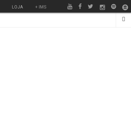
O
LOJA
+ IMS