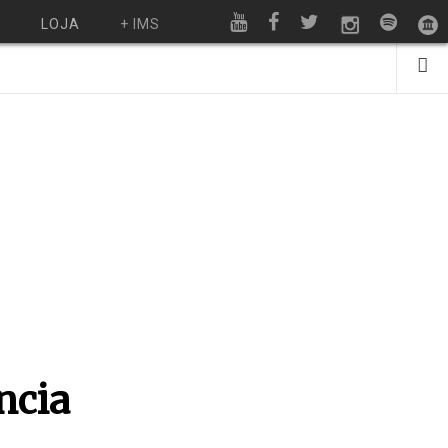
O
LOJA
+ IMS
ncia