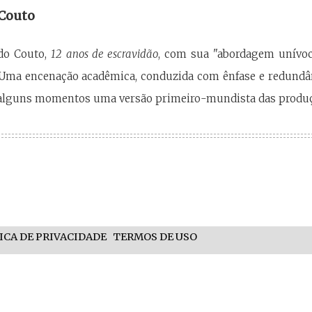
 Couto
ldo Couto,
12 anos de escravidão
, com sua "abordagem unívoc
Uma encenação acadêmica, conduzida com ênfase e redundân
alguns momentos uma versão primeiro-mundista das produçõ
ICA DE PRIVACIDADE
TERMOS DE USO