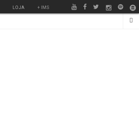
O
LOJA
+ IMS