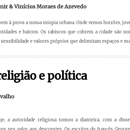
nir & Vinícius Moraes de Azevedo
õem à prova a nossa miopia urbana. Onde vemos borrões, jo
entidades e bairros. Os rabiscos que cobrem a cidade são 
ensibilidade e valores próprios que delimitam espaços e ma
eligião e política
valho
je, a autoridade religiosa tomou a dianteira, com a dis
por seu valor aos descrentes. Os escritos do francês Georges