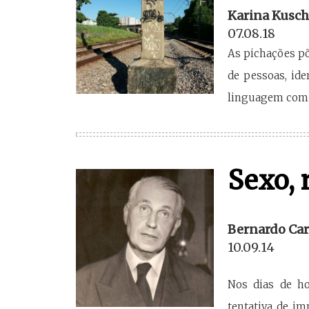
Karina Kusch
07.08.18
As pichações p
de pessoas, id
linguagem com s
Sexo, r
Bernardo Car
10.09.14
Nos dias de ho
tentativa de im