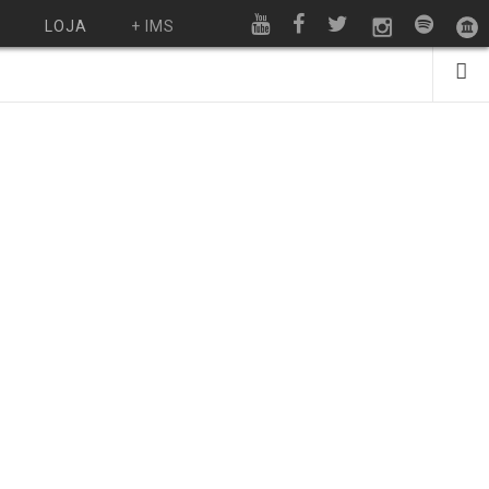
O
LOJA
+ IMS