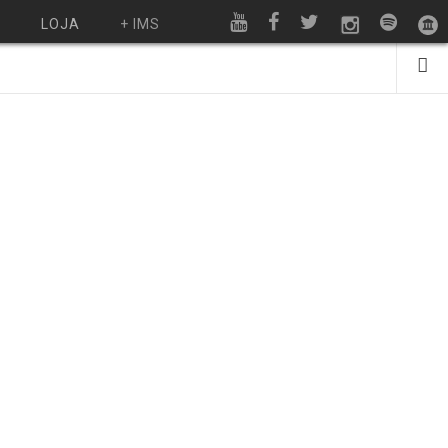
O
LOJA
+ IMS