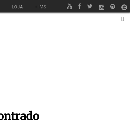
O
LOJA
+ IMS
contrado