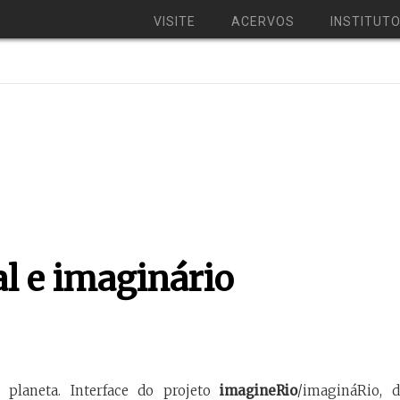
VISITE
ACERVOS
INSTITUT
al e imaginário
o planeta. Interface do projeto
imagineRio
/imagináRio, 