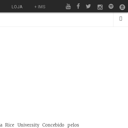
O
LOJA
+ IMS
da Rice University Concebido pelos