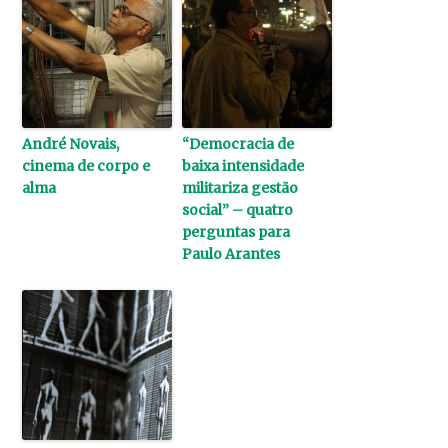
André Novais,
“Democracia de
cinema de corpo e
baixa intensidade
alma
militariza gestão
social” – quatro
perguntas para
Paulo Arantes