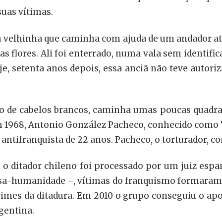
uas vítimas.
 velhinha que caminha com ajuda de um andador a
s flores. Ali foi enterrado, numa vala sem identific
oje, setenta anos depois, essa anciã não teve autor
 de cabelos brancos, caminha umas poucas quadras
1968, Antonio González Pacheco, conhecido como “Bi
antifranquista de 22 anos. Pacheco, o torturador, co
 o ditador chileno foi processado por um juiz es
 lesa-humanidade –, vítimas do franquismo formara
rimes da ditadura. Em 2010 o grupo conseguiu o apo
gentina.