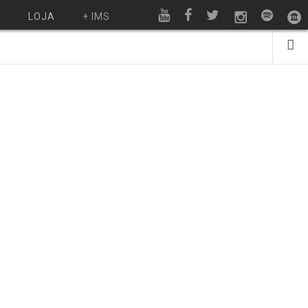
O
LOJA
+ IMS