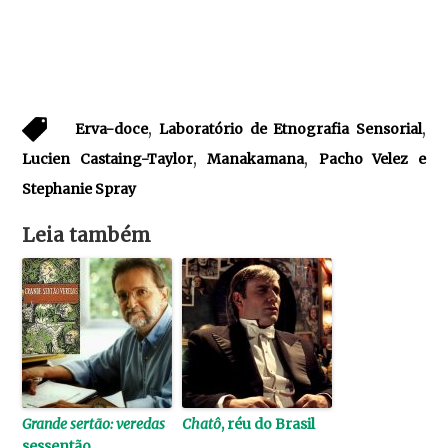
,
,
Erva-doce
Laboratório de Etnografia Sensorial
,
,
Lucien Castaing-Taylor
Manakamana
Pacho Velez e
Stephanie Spray
Leia também
Grande sertão: veredas
Chatô
, réu do Brasil
sessentão