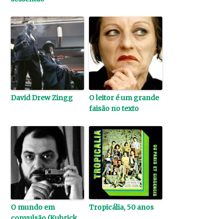
David Drew Zingg
O leitor é um grande
faisão no texto
O mundo em
Tropicália, 50 anos
convulsão (Kubrick