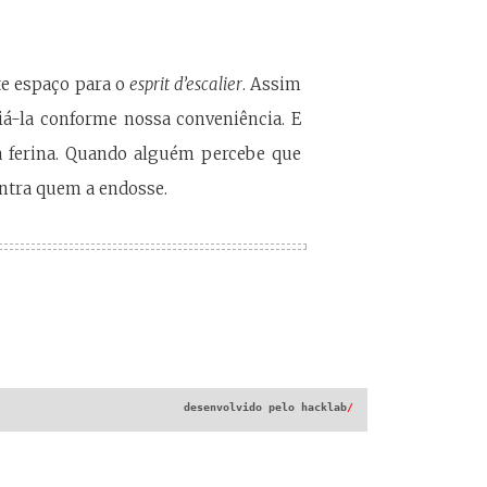
te espaço para o
esprit d’escalier
. Assim
iá-la conforme nossa conveniência. E
a ferina. Quando alguém percebe que
ontra quem a endosse.
desenvolvido pelo
hacklab
/