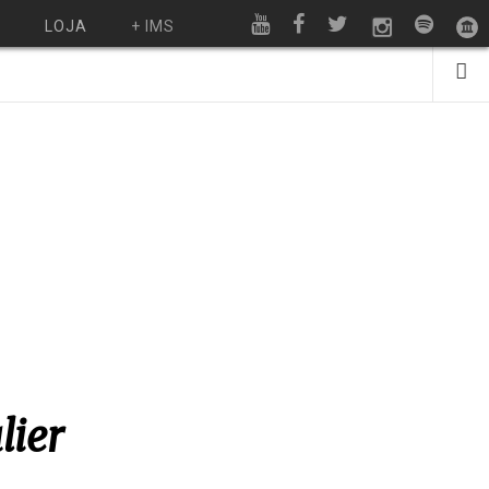
O
LOJA
+ IMS
lier