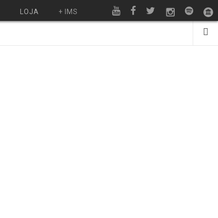
O
LOJA
+ IMS