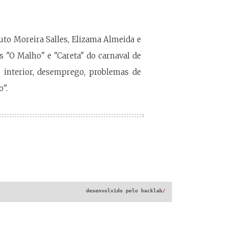
uto Moreira Salles, Elizama Almeida e
 "O Malho" e "Careta" do carnaval de
o interior, desemprego, problemas de
o".
desenvolvido pelo
hacklab
/