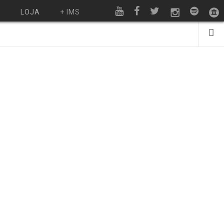
O
LOJA
+ IMS