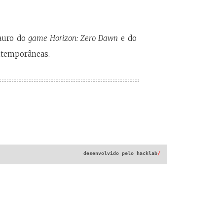
auro do
game Horizon: Zero Dawn
e do
ntemporâneas.
desenvolvido pelo
hacklab
/