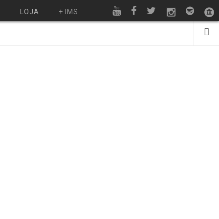
O
LOJA
+ IMS