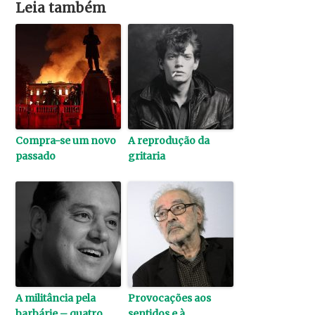
Leia também
Compra-se um novo
A reprodução da
passado
gritaria
A militância pela
Provocações aos
barbárie – quatro
sentidos e à