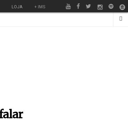
O
LOJA
+ IMS
falar