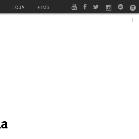
O
LOJA
+ IMS
ia