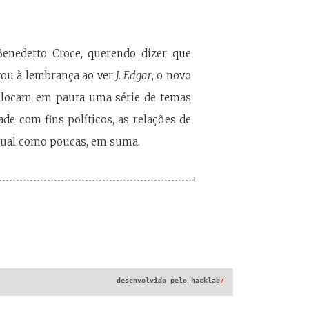
Benedetto Croce, querendo dizer que
tou à lembrança ao ver
J. Edgar
, o novo
 colocam em pauta uma série de temas
ade com fins políticos, as relações de
tual como poucas, em suma.
desenvolvido pelo
hacklab
/