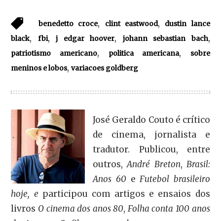
,
,
benedetto croce
clint eastwood
dustin lance
,
,
,
,
black
fbi
j edgar hoover
johann sebastian bach
,
,
patriotismo americano
politica americana
sobre
,
meninos e lobos
variacoes goldberg
José Geraldo Couto é crítico
de cinema, jornalista e
tradutor. Publicou, entre
outros,
André Breton
,
Brasil:
Anos 60
e
Futebol brasileiro
hoje, e
participou com artigos e ensaios dos
livros
O cinema dos anos 80
,
Folha conta 100 anos