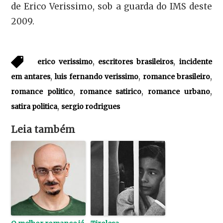
de Erico Verissimo, sob a guarda do IMS deste
2009.
,
,
erico verissimo
escritores brasileiros
incidente
,
,
,
em antares
luis fernando verissimo
romance brasileiro
,
,
,
romance politico
romance satirico
romance urbano
,
satira politica
sergio rodrigues
Leia também