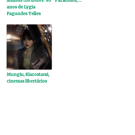
Andante con amore
: 90
Paratodos, …
anos de Lygia
Fagundes Telles
Mungiu, Kiarostami,
cinemas libertários