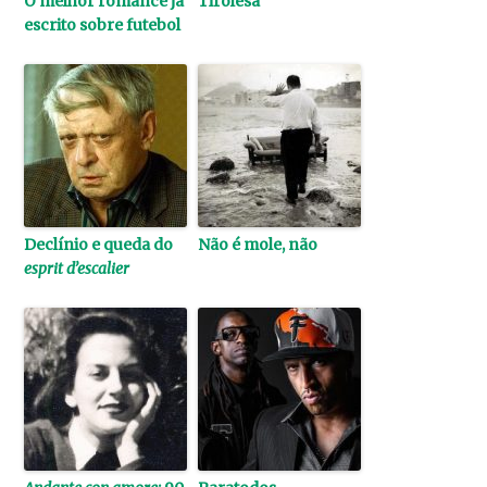
O melhor romance já
Tirolesa
escrito sobre futebol
Declínio e queda do
Não é mole, não
esprit d’escalier