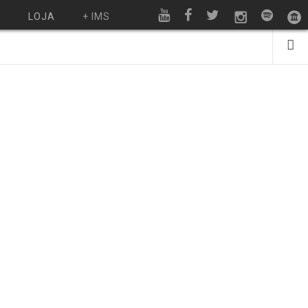
O
LOJA
+ IMS