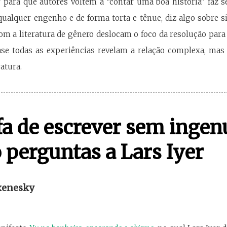
para que autores voltem a “contar uma boa história” faz se
ualquer engenho e de forma torta e tênue, diz algo sobre 
m a literatura de gênero deslocam o foco da resolução para a
se todas as experiências revelam a relação complexa, mas e
atura.
fa de escrever sem inge
 perguntas a Lars Iyer
xenesky