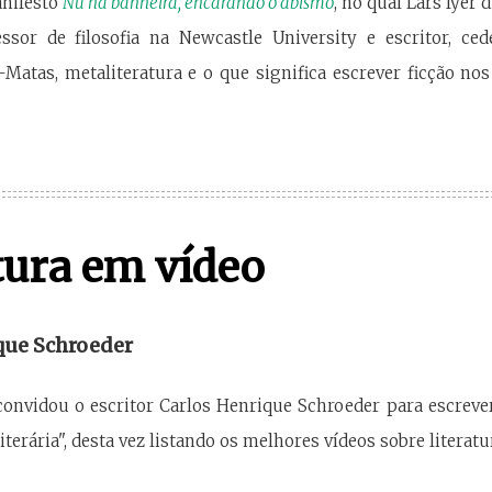
anifesto
Nu na banheira, encarando o abismo
, no qual Lars Iyer 
ofessor de filosofia na Newcastle University e escritor, c
-Matas, metaliteratura e o que significa escrever ficção nos
tura em vídeo
que Schroeder
convidou o escritor Carlos Henrique Schroeder para escrev
terária", desta vez listando os melhores vídeos sobre literatu