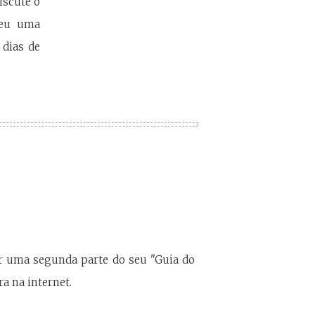
discute o
edeu uma
 dias de
er uma segunda parte do seu "Guia do
ra na internet.