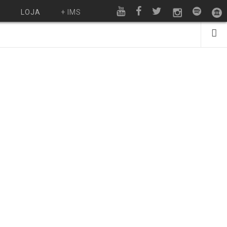
O
LOJA
+ IMS