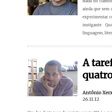
Nada no clamor 
ainda que sem q
experimentar co
instigante. Qua
linguagem, liter
A tare
quatro
Antônio Xer
26.11.12