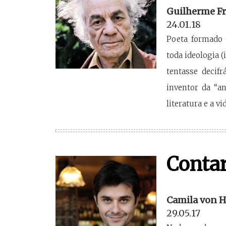
Guilherme Fr
24.01.18
Poeta formado 
toda ideologia 
tentasse decif
inventor da “a
literatura e a vid
Contar
Camila von H
29.05.17