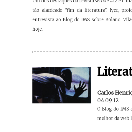
Um dos destaques da revista
serrote
#12 é o m
tão alardeado "fim da literatura". Iyer, pr
entrevista ao Blog do IMS sobre Bolaño, Vila
hoje.
Litera
Carlos Henri
04.09.12
O Blog do IMS 
melhor da web li