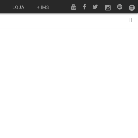
O
LOJA
+ IMS