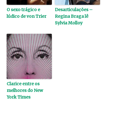
O sexo trágico e
Desarticulações –
lúdico de von Trier
Regina Braga lê
Sylvia Molloy
Clarice entre os
melhores do New
York Times