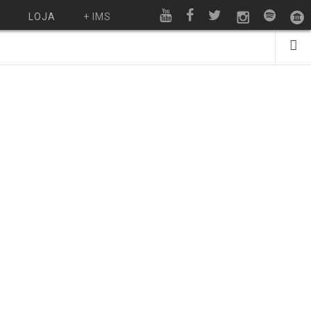
O
LOJA
+ IMS