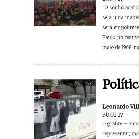
“O sonho acab
seja uma manei
será empobreced
Paulo no festiv
maio de 1968, na
Políti
Leonardo Vil
30.01.17
O grafite – ant
representar, ma