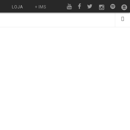
O
LOJA
+ IMS