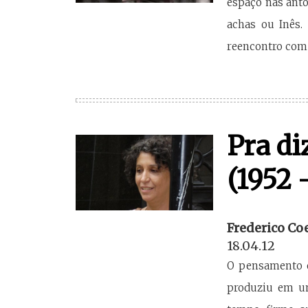
espaço nas anto
achas ou Inês.
reencontro com
Pra di
(1952 
Frederico Co
18.04.12
O pensamento e
produziu em um