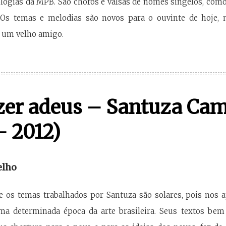
logias da MPB. São choros e valsas de nomes singelos, com
 Os temas e melodias são novos para o ouvinte de hoje, 
 um velho amigo.
zer adeus – Santuza Ca
– 2012)
elho
 os temas trabalhados por Santuza são solares, pois nos 
a determinada época da arte brasileira. Seus textos bem 