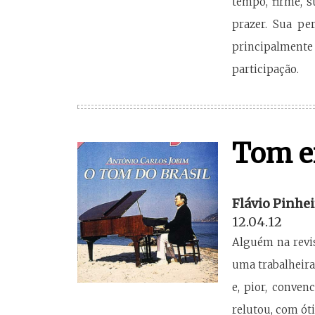
tempo, firme, 
prazer. Sua pe
principalmente
participação.
Tom e
Flávio Pinhei
12.04.12
Alguém na revis
uma trabalheir
e, pior, conven
relutou, com ót