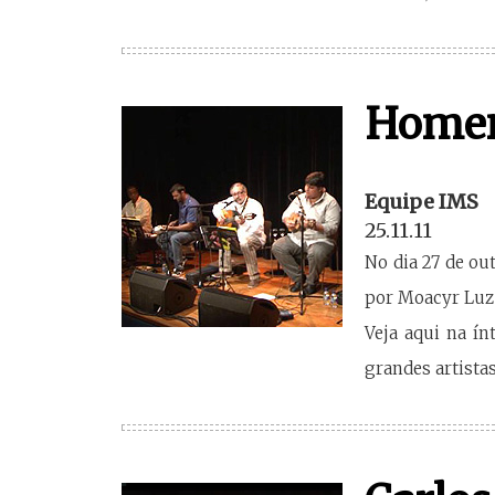
Homen
Equipe IMS
25.11.11
No dia 27 de ou
por Moacyr Luz 
Veja aqui na ín
grandes artistas