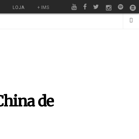
O
LOJA
+ IMS
China de