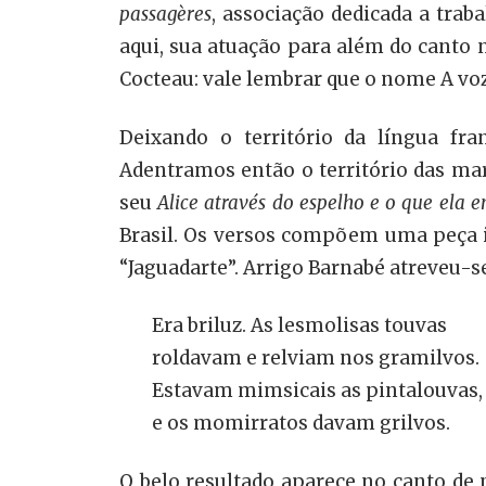
passagères
, associação dedicada a trab
aqui, sua atuação para além do canto
Cocteau: vale lembrar que o nome A v
Deixando o território da língua fr
Adentramos então o território das ma
seu
Alice através do espelho e o que ela e
Brasil. Os versos compõem uma peça
“Jaguadarte”. Arrigo Barnabé atreveu-se
Era briluz. As lesmolisas touvas
roldavam e relviam nos gramilvos.
Estavam mimsicais as pintalouvas,
e os momirratos davam grilvos.
O belo resultado aparece no canto de 