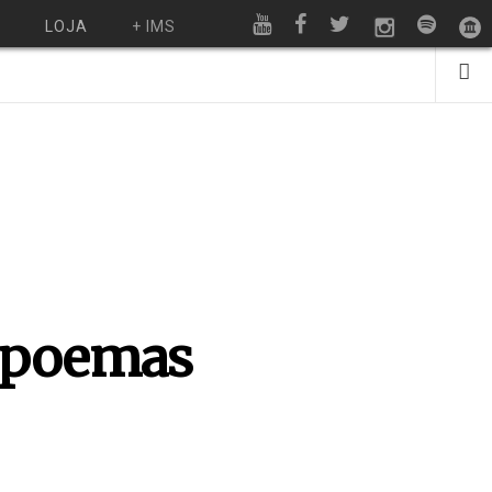
O
LOJA
+ IMS
 poemas