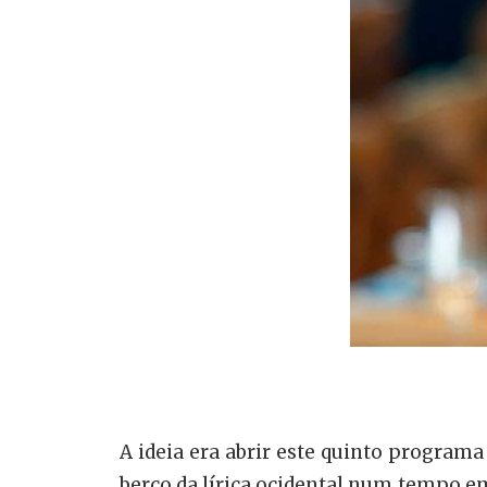
A ideia era abrir este quinto programa
berço da lírica ocidental num tempo e