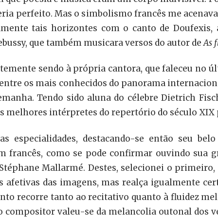
seria perfeito. Mas o simbolismo francês me acenav
gamente tais horizontes com o canto de Doufexis,
bussy, que também musicara versos do autor de
As 
emente sendo à própria cantora, que faleceu no últ
ntre os mais conhecidos do panorama internaciona
lemanha. Tendo sido aluna do célebre Dietrich Fisc
s melhores intérpretes do repertório do século XIX 
s especialidades, destacando-se então seu belo 
em francês, como se pode confirmar ouvindo sua
téphane Mallarmé. Destes, selecionei o primeiro, 
 afetivas das imagens, mas realça igualmente cert
to recorre tanto ao recitativo quanto à fluidez me
 compositor valeu-se da melancolia outonal dos 