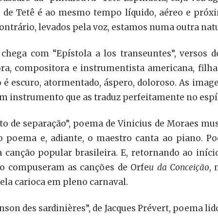
to de Tetê é ao mesmo tempo líquido, aéreo e próx
contrário, levados pela voz, estamos numa outra nat
hega com “Epístola a los transeuntes”, versos d
a, compositora e instrumentista americana, filha
 é escuro, atormentado, áspero, doloroso. As image
m instrumento que as traduz perfeitamente no espír
neto de separação”, poema de Vinicius de Moraes mu
ê o poema e, adiante, o maestro canta ao piano. Po
a canção popular brasileira. E, retornando ao in
do compuseram as canções de Orfe
u da Conceição
,
vela carioca em pleno carnaval.
nson des sardinières”, de Jacques Prévert, poema li