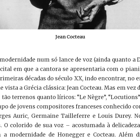
Jean Cocteau
 modernidade num só lance de voz (ainda quanto a Do
tal em que a cantora se apresentaria com o pianist
 primeiras décadas do século XX, indo encontrar, no
vista a Grécia clássica: Jean Cocteau. Mas em vez d
 tão terrenos quanto líricos: “Le Nègre”, “Locutions
upo de jovens compositores franceses conhecido 
rges Auric, Germaine Tailleferre e Louis Durey.
s. O colorido de sua voz – acostumada à delicadez
 a modernidade de Honegger e Cocteau. Além di