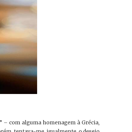
)” – com alguma homenagem à Grécia,
orém, tentava-me, igualmente, o desejo