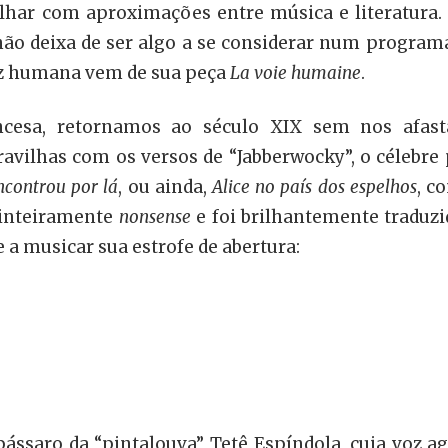
alhar com aproximações entre música e literatura. 
 não deixa de ser algo a se considerar num program
oz humana vem de sua peça
La voie humaine
.
ancesa, retornamos ao século XIX sem nos afas
ravilhas com os versos de “Jabberwocky”, o célebre
ncontrou por lá
, ou ainda,
Alice no país dos espelhos
, c
 inteiramente
nonsense
e foi brilhantemente traduzi
 a musicar sua estrofe de abertura:
pássaro da “pintalouva” Tetê Espíndola, cuja voz 