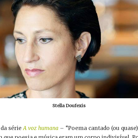
Stella Doufexis
 da série
A voz humana
– “Poema cantado (ou quase
m que poesia e música eram um corpo indivisível. P