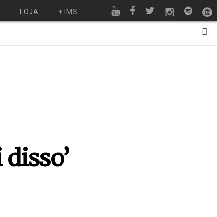
O
LOJA
+ IMS
 disso’