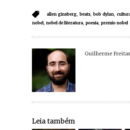
,
,
,
allen ginsberg
beats
bob dylan
cultur
,
,
,
nobel
nobel de literatura
poesia
premio nobel
Guilherme Freitas
Leia também