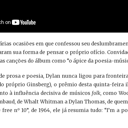
 várias ocasiões em que confessou seu deslumbramen
aram sua forma de pensar o próprio ofício. Convidad
u as canções do álbum como “o ápice da poesia-músi
de prosa e poesia, Dylan nunca ligou para fronteira
o próprio Ginsberg), o prêmio desta quinta-feira i
tanto à influência decisiva de músicos
folk
, como Woo
mbaud, de Whalt Whitman a Dylan Thomas, de que
o
 free n
10”, de 1964, ele já resumia tudo: “I’m a p