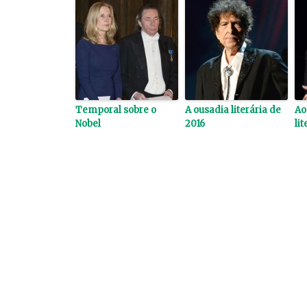
Temporal sobre o
A ousadia literária de
Aos
Nobel
2016
li