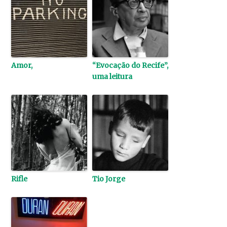
Amor,
“Evocação do Recife”,
uma leitura
Rifle
Tio Jorge