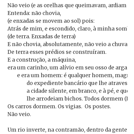
Não veio (e as orelhas que queimavam, ardiam no
Entenda: não chovia,

(e enxadas se movem ao sol) pois:

Atrás de mim, e escondido, claro, à minha sombra:
(de terra. Enxadas de terra)

E não chovia, absolutamente, não veio a chuva. N
De terra esses prédios se construíram. 

E a construção, a máquina,

era um carinho, um alívio em seu osso de argama
	e era um homem: é qualquer homem, magro, cansado 

		do expediente bancário que lhe atravessa

		a cidade silente, em branco, e à pé, e que não diz

		lhe arrodeiam bichos. Todos dormem (Passa do horário)

Os carros dormem. Os vigias.  Os postes.

Não veio.
