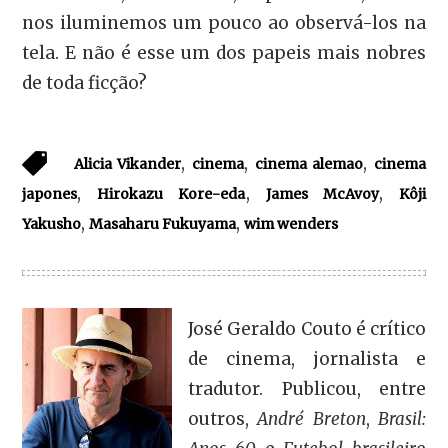
nos iluminemos um pouco ao observá-los na
tela. E não é esse um dos papeis mais nobres
de toda ficção?
,
,
,
Alicia Vikander
cinema
cinema alemao
cinema
,
,
,
japones
Hirokazu Kore-eda
James McAvoy
Kôji
,
,
Yakusho
Masaharu Fukuyama
wim wenders
José Geraldo Couto é crítico
de cinema, jornalista e
tradutor. Publicou, entre
outros,
André Breton
,
Brasil: