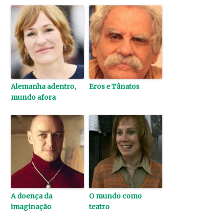
Alemanha adentro,
Eros e Tânatos
mundo afora
A doença da
O mundo como
imaginação
teatro