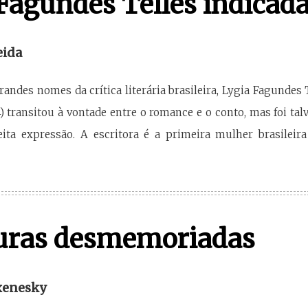
Fagundes Telles indicad
eida
randes nomes da crítica literária brasileira, Lygia Fagundes 
 transitou à vontade entre o romance e o conto, mas foi tal
ita expressão. A escritora é a primeira mulher brasileir
uras desmemoriadas
xenesky