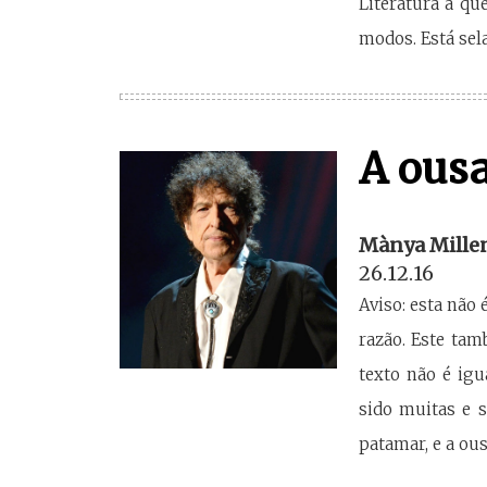
Literatura a qu
modos. Está sela
A ousa
Mànya Mille
26.12.16
Aviso: esta não
razão. Este tam
texto não é ig
sido muitas e s
patamar, e a ou