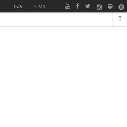
O
LOJA
+ IMS