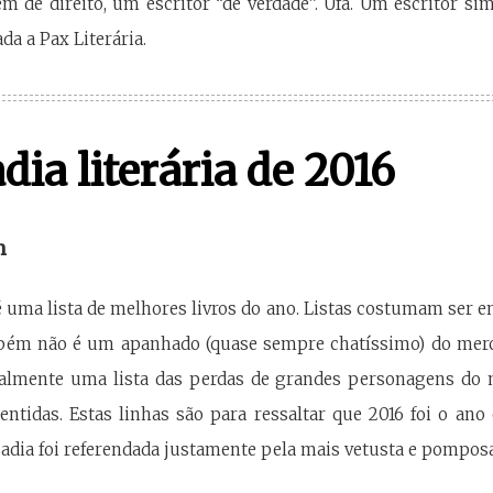
em de direito, um escritor “de verdade”. Ufa. Um escritor si
da a Pax Literária.
dia literária de 2016
n
 é uma lista de melhores livros do ano. Listas costumam ser 
bém não é um apanhado (quase sempre chatíssimo) do mercad
ualmente uma lista das perdas de grandes personagens do 
entidas. Estas linhas são para ressaltar que 2016 foi o an
sadia foi referendada justamente pela mais vetusta e pomposa