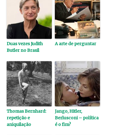
Duas vezes Judith
A arte de perguntar
Butler no Brasil
Thomas Bernhard:
Jango, Hitler,
repetição e
Berlusconi – política
aniquilação
é o fim?