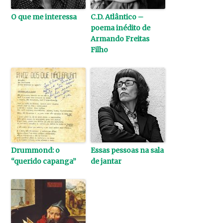
O que me interessa
C.D. Atlântico –
poema inédito de
Armando Freitas
Filho
Drummond: o
Essas pessoas na sala
“querido capanga”
de jantar