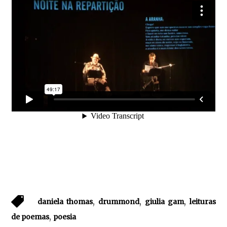
,
,
,
daniela thomas
drummond
giulia gam
leituras
,
de poemas
poesia