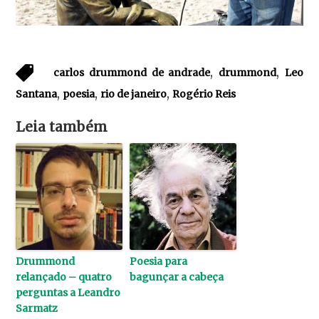
,
,
carlos drummond de andrade
drummond
Leo
,
,
,
Santana
poesia
rio de janeiro
Rogério Reis
Leia também
Drummond
Poesia para
relançado – quatro
bagunçar a cabeça
perguntas a Leandro
Sarmatz