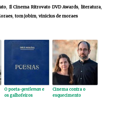
,
,
,
ato
Il Cinema Ritrovato DVD Awards
literatura
,
,
oraes
tom jobim
vinicius de moraes
O poeta-
gentleman
e
Cinema contra o
os galhofeiros
esquecimento