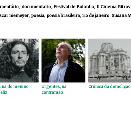
,
,
,
mentário
documentario
Festival de Bolonha
Il Cinema Ritrov
,
,
,
,
scar niemeyer
poesia
poesia brasileira
rio de janeiro
Susana M
sina do menino
Urgentes, na
Crônica da demolição
eliz
contramão