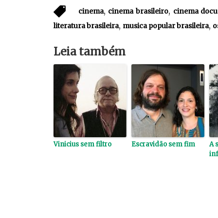
,
,
cinema
cinema brasileiro
cinema docu
,
,
literatura brasileira
musica popular brasileira
o
Leia também
Vinicius sem filtro
Escravidão sem fim
A 
inf