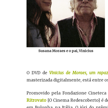
Susana Moraes e o pai, Vinicius
O DVD de
Vinicius de Moraes, um rapaz
masterizada digitalmente, está entre 
Promovido pela Fondazione Cineteca 
Ritrovato
[O Cinema Redescoberto] é de
em Bolonha, na Itália. O júri do prê