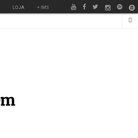
O
LOJA
+ IMS
 em