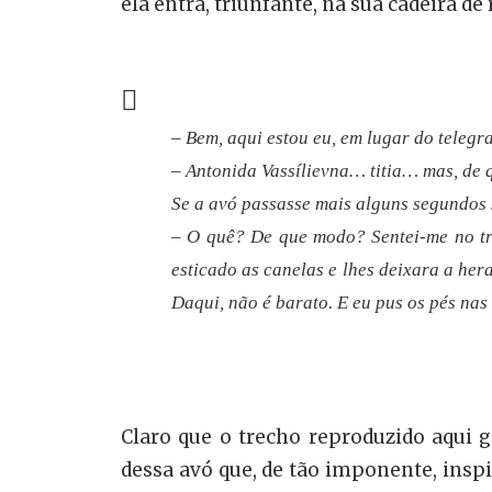
ela entra, triunfante, na sua cadeira de 
– Bem, aqui estou eu, em lugar do telegr
– Antonida Vassílievna… titia… mas, de
Se a avó passasse mais alguns segundos s
– O quê? De que modo? Sentei-me no tre
esticado as canelas e lhes deixara a he
Daqui, não é barato. E eu pus os pés nas 
Claro que o trecho reproduzido aqui g
dessa avó que, de tão imponente, inspir