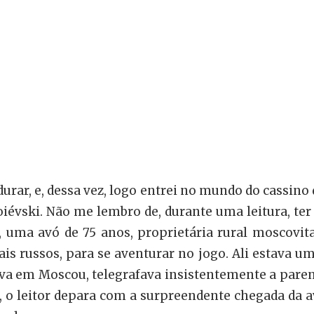
rar, e, dessa vez, logo entrei no mundo do cassino d
toiévski. Não me lembro de, durante uma leitura, te
a, uma avó de 75 anos, proprietária rural moscovit
is russos, para se aventurar no jogo. Ali estava u
ava em Moscou, telegrafava insistentemente a paren
o, o leitor depara com a surpreendente chegada da 