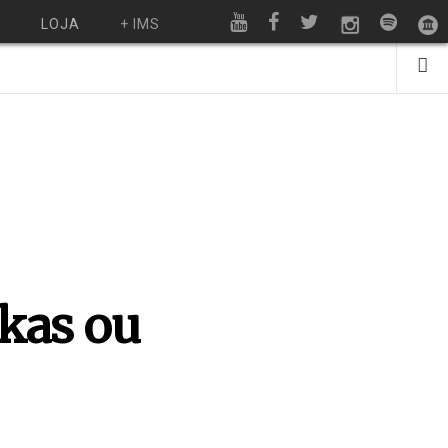
O
LOJA
+ IMS
kas ou