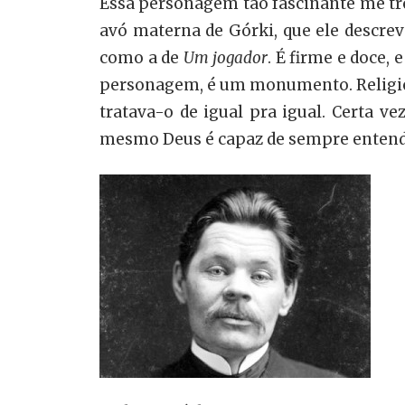
Essa personagem tão fascinante me tr
avó materna de Górki, que ele descr
como a de
Um
jogador
. É firme e doce,
personagem, é um monumento. Religios
tratava-o de igual pra igual. Certa ve
mesmo Deus é capaz de sempre entende