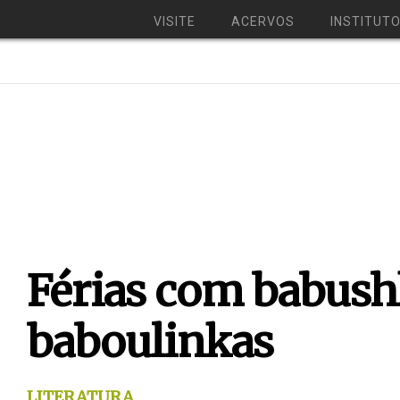
VISITE
ACERVOS
INSTITUT
Férias com babush
baboulinkas
LITERATURA