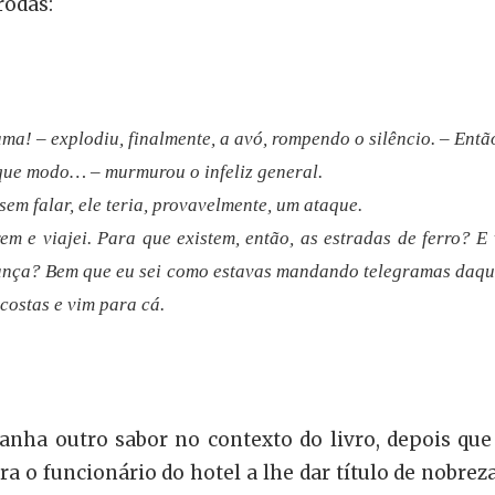
rodas:
ama! – explodiu, finalmente, a avó, rompendo o silêncio. – En
 que modo… – murmurou o infeliz general.
em falar, ele teria, provavelmente, um ataque.
m e viajei. Para que existem, então, as estradas de ferro? E
rança? Bem que eu sei como estavas mandando telegramas daqui.
costas e vim para cá.
anha outro sabor no contexto do livro, depois que 
a o funcionário do hotel a lhe dar título de nobreza