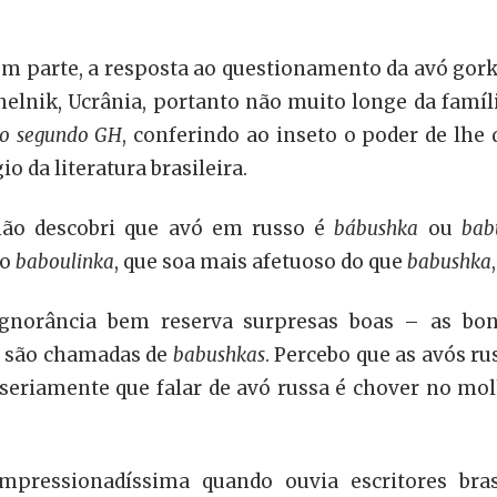
e, em parte, a resposta ao questionamento da avó gor
elnik, Ucrânia, portanto não muito longe da famíli
ão segundo GH
, conferindo ao inseto o poder de lhe 
o da literatura brasileira.
não descobri que avó em russo é
bábushka
ou
bab
mo
baboulinka
, que soa mais afetuoso do que
babushka
gnorância bem reserva surpresas boas – as bo
, são chamadas de
babushkas
. Percebo que as avós ru
seriamente que falar de avó russa é chover no mol
mpressionadíssima quando ouvia escritores bras