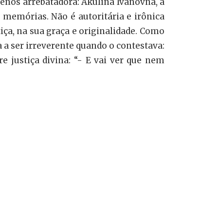
nos arrebatadora: Akulina Ivánovna, a
e memórias. Não é autoritária e irônica
tiça, na sua graça e originalidade. Como
 ser irreverente quando o contestava:
re justiça divina: “- E vai ver que nem