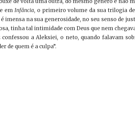
ouxe de volta uma outra, do mesmo gênero e não me
eve em
Infância
, o primeiro volume da sua trilogia d
 e é imensa na sua generosidade, no seu senso de jus
a, tinha tal intimidade com Deus que nem chegava a
z confessou a Aleksiei, o neto, quando falavam sob
r de quem é a culpa”.