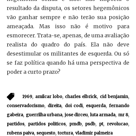
resultado da disputa, os setores hegemônicos
vão ganhar sempre e não terão sua posição
ameaçada. Mas isso não é motivo para
esmorecer. Trata-se, apenas, de uma avaliação
realista do quadro do país. Ela não deve
desestimular os militantes de esquerda. Ou só
se faz política quando há uma perspectiva de
poder a curto prazo?
,
,
,
,
1969
amilcar lobo
charles elbrick
cid benjamin
,
,
,
,
conservadorismo
direita
doi codi
esquerda
fernando
,
,
,
,
,
gabeira
guerrilha urbana
jose dirceu
luta armada
mr 8
,
,
,
,
,
,
partidos
partidos politicos
pmdb
psdb
pt
revolucao
,
,
,
rubens paiva
sequesto
tortura
vladimir palmeira