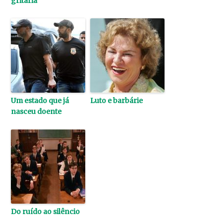
gritaria
Um estado que já
Luto e barbárie
nasceu doente
Do ruído ao silêncio