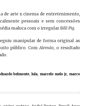
ma de arte x cinema de entretenimento,
dicalmente pessoais e sem concessões
média maluca com o irregular
Billi Pig
.
seguiu manipular de forma original as
muito público. Com
Alemão
, o resultado
ado.
,
,
,
eduardo belmonte
lula
marcelo melo jr
marco