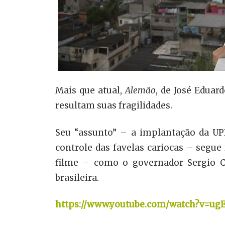
Mais que atual,
Alemão
, de José Eduar
resultam suas fragilidades.
Seu “assunto” – a implantação da UPP
controle das favelas cariocas – segu
filme – como o governador Sergio Ca
brasileira.
https://www.youtube.com/watch?v=u