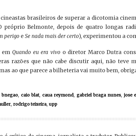
s cineastas brasileiros de superar a dicotomia cine
 O próprio Belmonte, depois de quatro longas ra
 perigo
e
Se nada mais der certo
), experimentou a co
r, em
Quando eu era vivo
o diretor Marco Dutra con
eras razões que não cabe discutir aqui, não teve 
mas ao que parece a bilheteria vai muito bem, obrig
,
,
,
,
,
bnegao
caio blat
caua reymond
gabriel braga nunes
jose 
,
,
uller
rodrigo teixeira
upp