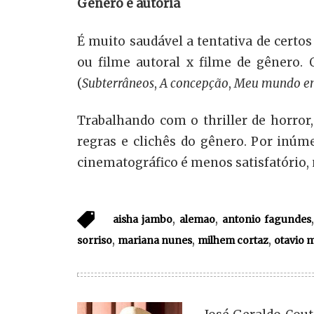
Gênero e autoria
É muito saudável a tentativa de certo
ou filme autoral x filme de gênero.
(
Subterrâneos
,
A concepção
,
Meu mundo em
Trabalhando com o thriller de horro
regras e clichês do gênero. Por inúm
cinematográfico é menos satisfatório, 
,
,
aisha jambo
alemao
antonio fagundes
,
,
,
sorriso
mariana nunes
milhem cortaz
otavio m