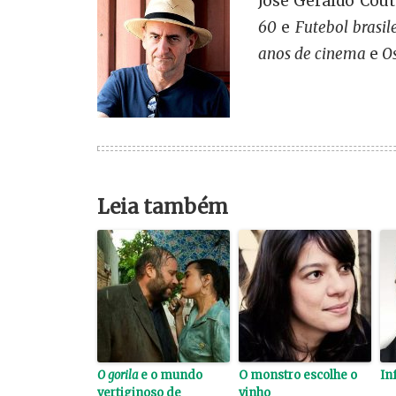
José Geraldo Couto
60
e
Futebol brasil
anos de cinema
e
O
Leia também
O gorila
e o mundo
O monstro escolhe o
In
vertiginoso de
vinho