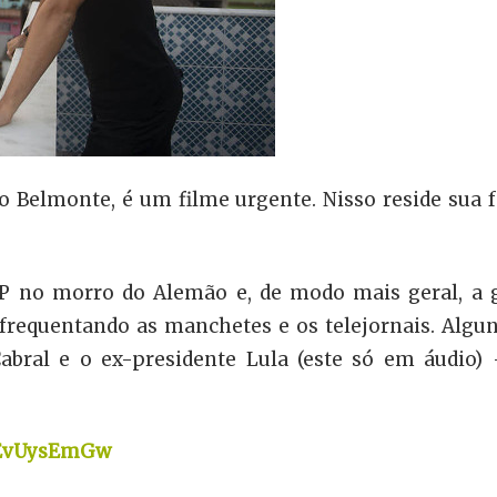
do Belmonte,
é um filme urgente. Nisso reside sua 
 no morro do Alemão e, de modo mais geral, a gu
e frequentando as manchetes e os telejornais. Alg
bral e o ex-presidente Lula (este só em áudio) –
gEvUysEmGw