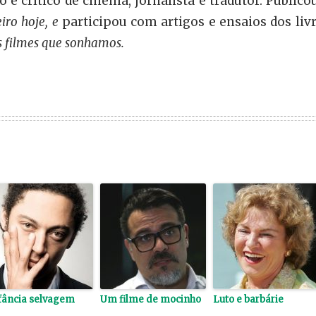
 é crítico de cinema, jornalista e tradutor. Publico
eiro hoje, e
participou com artigos e ensaios dos liv
s filmes que sonhamos.
fância selvagem
Um filme de mocinho
Luto e barbárie