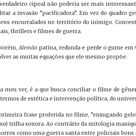
verdadeiro cipoal não poderia ser mais interessante
itar a invasão “pacificadora”. Em vez do quadro ge
ns encurralados no território do inimigo. Concentr
s, thrillers e filmes de guerra.
 porém,
Alemão
patina, redunda e perde o gume em 
lver as muitas equações que ele mesmo propõe.
 a meu ver, é a que busca conciliar o filme de gêne
m termos de estética e intervenção política, do unive
a primeira frase proferida no filme, “enxugando ge
sso) trilha sonora. Ao contrário da mitologia mani
morros como uma guerra santa entre policiais bons