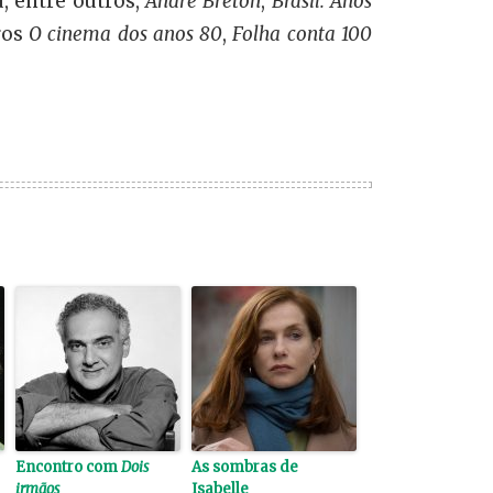
u, entre outros,
André Breton
,
Brasil: Anos
ros
O cinema dos anos 80
,
Folha conta 100
Encontro com
Dois
As sombras de
irmãos
Isabelle