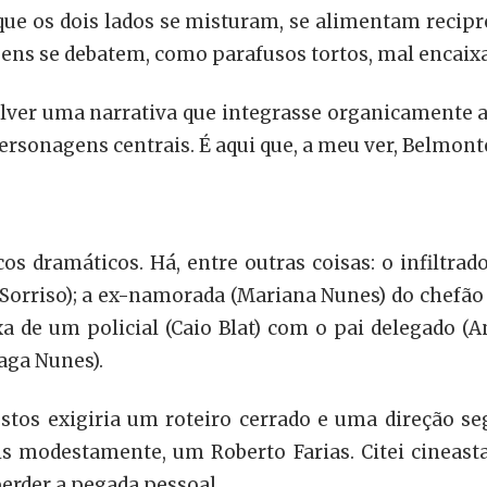
m que os dois lados se misturam, se alimentam reci
ns se debatem, como parafusos tortos, mal encaix
olver uma narrativa que integrasse organicamente a
ersonagens centrais. É aqui que, a meu ver, Belmont
s dramáticos. Há, entre outras coisas: o infiltrad
 Sorriso); a ex-namorada (Mariana Nunes) do chefão
a de um policial (Caio Blat) com o pai delegado (A
aga Nunes).
ostos exigiria um roteiro cerrado e uma direção
is modestamente, um Roberto Farias. Citei cineast
erder a pegada pessoal.