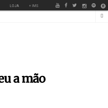
O
LOJA
+ IMS
eu a mão